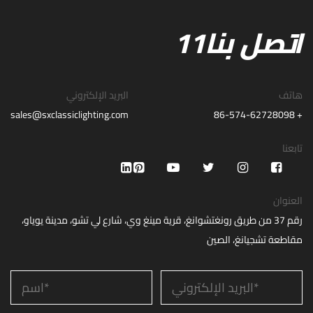
اتصل بنا11
هاتف
البريد الإلكتروني
sales@sxclassiclighting.com
+ 86-574-62728098
تابعنا
العنوان
رقم 37 من طريق رونغتشوانغ، قرية مينغ وي، شارع لي تشو، مدينة يوياو،
مقاطعة تشجيانغ، الصين