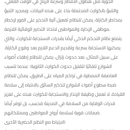
الجوية مثل هطول الأمطار وسرعة الرياح في الوقت الفعلي،
والتنبؤ بالكوارث المحتملة بناءً على هذه البيانات. وبمجرد التنبؤ
بمخاطر الكارثة، يمكن للنظام تفعيل آلية التحذير على الفور لإخطار
موظفي الإدارة والمواطنين لاتخاذ التدابير الوقائية اللازمة.
يتمتع نظام التحكم الذكي أيضًا بقدرات الاستجابة للكوارث، والتي
يمكنها الاستجابة بسرعة وتقديم الدعم اللازم بعد وقوع الكارثة.
على سبيل المثال، بعد حدوث زلزال، يمكن للنظام إطفاء أضواء
الشوارع تلقائيًا لتقليل حدوث الكوارث الثانوية؛ عندما تتسبب
العاصفة الممطرة في تراكم المياه على الطريق، يمكن للنظام
ضبط سطوع أضواء الشوارع لتذكير السائق بالانتباه إلى سلامة
القيادة. لا تعمل وظيفة الإنذار والاستجابة للكوارث هذه على تعزيز
قدرات الوقاية من السلامة في المدينة فحسب، بل توفر أيضًا
ضمانات قوية لسلامة أرواح المواطنين وممتلكاتهم.
الارتباط مع النظم الحضرية الأخرى: