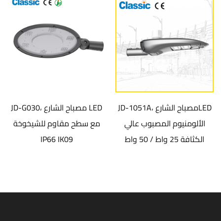
JD هيكل من
JD-1051A، مصباح الشارعLED
030
بوب عالي
الألومنيوم المصبوب عالي
مع سطح مقاوم لل
الكثافة 30 واط / 60 واط أدى
الكثافة 25 واط / 50 واط
IP66 IK09
قة