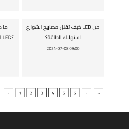
كيف تقلل مصابيح الشوارع LED من
ما ه
استهلاك الطاقة؟
المختلفة من أضواء الحديقة LED؟
2024-07-08 09:00
‹
1
2
3
4
5
6
›
››