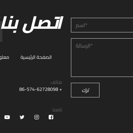
اتصل بنا11
الصفحة الرئيسية
معلوم
هاتف
+ 86-574-62728098
ترك
تابعنا