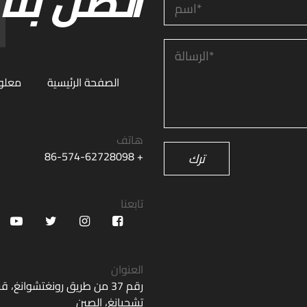
اتصل بنا11
الصفحة الرئيسية
معلوم
هاتف
+ 86-574-62728098
ترك
تابعنا
العنوان
رقم 37 من طريق رونغتشوانغ
تشجيانغ، الصين