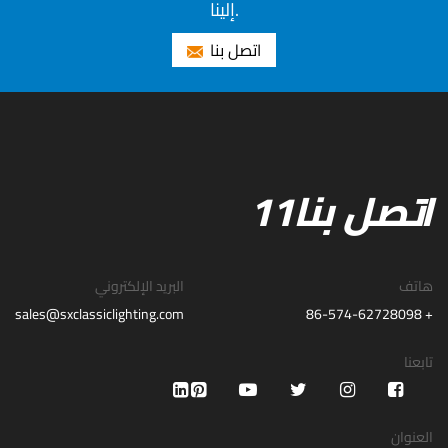
إلينا.
اتصل بنا
اتصل بنا11
هاتف
البريد الإلكتروني
sales@sxclassiclighting.com
+ 86-574-62728098
تابعنا
العنوان