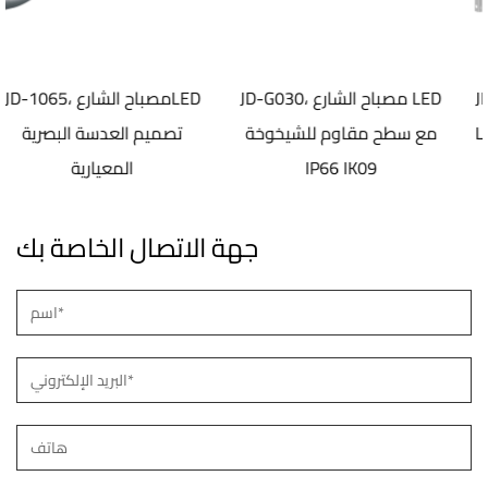
JD-1072، مصباح سطح الشارع
JD-G030، مصباح الشارع LED
LED الكهروستاتيكي المضادة
مع سطح مقاوم للشيخوخة
تصمي
للشيخوخة
IP66 IK09
جهة الاتصال الخاصة بك