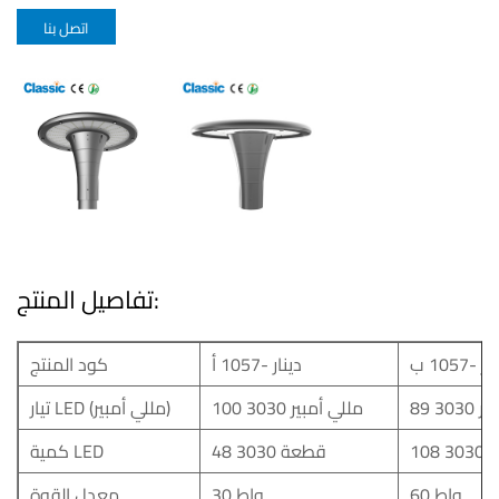
اتصل بنا
تفاصيل المنتج:
ر -1057 ب
دينار -1057 أ
كود المنتج
 3030
100 مللي أمبير 3030
تيار LED (مللي أمبير)
303
48 قطعة 3030
كمية LED
60 واط
30 واط
معدل القوة