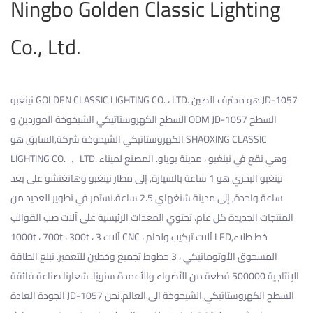
Ningbo Golden Classic Lighting
Co., Ltd.
نينغبو GOLDEN CLASSIC LIGHTING CO. ، LTD. هو محترف
الصين JD-1057
ODM JD-1057 السطح
و
السطح الكهروستاتيكي الشيخوخة الموردين
الكهروستاتيكي الشيخوخة شركة
,السابق هو SHAOXING CLASSIC
LIGHTING CO. ， LTD. وهي تقع في نينغبو ، مدينة يوياو. المصنع لميناء
نينغبو البحري هو 1 ساعة بالسيارة, إلى مطار نينغبو وهانغتشو على بعد
ساعة واحدة, إلى مدينة شنغهاي 2.5 ساعة.نستمر في تطوير العديد من
المنتجات الجديدة كل عام. تحتوي المعدات الرئيسية على آلات صب القوالب
1000t ، 700t ، 300t ، 3 آلات CNC ، آلات تركيب ولحام LED,خط طلاء
المسحوق الأوتوماتيكي ، 3 خطوط تجميع وخطين للتعمير. تبلغ الطاقة
الإنتاجية 500000 قطعة من الأضواء والأعمدة سنويًا. شعارنا صناعة فائقة
العادة JD-1057 السطح الكهروستاتيكي الشيخوخة
الى العالم.نحن
الجودة