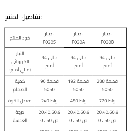
تفاصيل المنتج:
دينار-
دينار-
دينار-
كود المنتج
F028S
F028A
F028B
التيار
لي
94 مللي
94 مللي
94 مللي
الكهربائي
أمبير
أمبير
أمبير
(مللي أمبير)
قطعة
288 قطعة
192 قطعة
96 قطعة
كمية
5050
5050
5050
الصمام
720 واط
480 واط
240 واط
معدل القوة
20
20،40،60،9
20،40،60،9
20،40،60،9
درجة
0 ، ص 50
0 ، ص 50
0 ، ص 50
العدسة