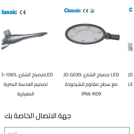
JD-1072، مصباح سطح الشارع
JD-G030، مصباح الشارع LED
LED الكهروستاتيكي المضادة
مع سطح مقاوم للشيخوخة
تصم
للشيخوخة
IP66 IK09
جهة الاتصال الخاصة بك