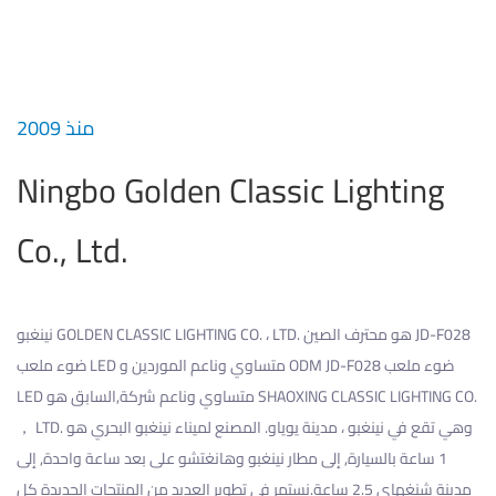
منذ 2009
Ningbo Golden Classic Lighting
Co., Ltd.
نينغبو GOLDEN CLASSIC LIGHTING CO. ، LTD. هو محترف
الصين JD-F028
ODM JD-F028 ضوء ملعب
و
ضوء ملعب LED متساوي وناعم الموردين
LED متساوي وناعم شركة
,السابق هو SHAOXING CLASSIC LIGHTING CO.
， LTD. وهي تقع في نينغبو ، مدينة يوياو. المصنع لميناء نينغبو البحري هو
1 ساعة بالسيارة, إلى مطار نينغبو وهانغتشو على بعد ساعة واحدة, إلى
مدينة شنغهاي 2.5 ساعة.نستمر في تطوير العديد من المنتجات الجديدة كل