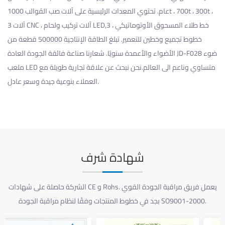
عام. تحتوي المعدات الرئيسية على آلات صب القوالب 1000t ، 700t ، 300t ،
3 آلات CNC ، آلات تركيب ولحام LED,خط طلاء المسحوق الأوتوماتيكي ، 3
خطوط تجميع وخطين للتعمير. تبلغ الطاقة الإنتاجية 500000 قطعة من
الأضواء والأعمدة سنويًا. شعارنا صناعة فائقة الجودة
العادة JD-F028 ضوء
ملعب LED متساوي وناعم
الى العالم.نحن نبحث عن علاقة تجارية طويلة مع
العملاء بنوعية جيدة وسعر عادل.
شهادة شرف
الشركة حاصلة على شهادات CE و Rohs. يعمل فريق مراقبة الجودة القوي
بجد في خطوط المنتجات وفقًا لنظام مراقبة الجودة SO9001-2000.