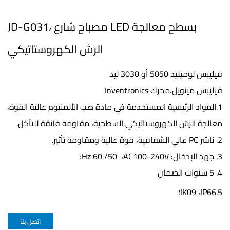
JD-G031، مصباح شارع LED بسطح معالجة
الرش الكهروستاتيكي
فيليبس
لوميليد
5050
أو
3030
ليد
فيليبس
مينويل،
محرك
Inventronics
1.
المواد
الرئيسية
المستخدمة
في
مادة
صب
الألمنيوم
عالية
القوة
،
معالجة
الرش
الكهروستاتيكي
السطحية،
مقاومة
فائقة
للتآكل
.
2.
ناشر
PC
عالي
الشفافية
،
قوة
عالية
ومقاومة
تأثير
.
3
. جهد
الإدخال
:
AC100-240V
،
50/ 60
Hz
؛
4.
5
سنوات الضمان
5.
IP66
،
IK09
؛
اتصل بنا