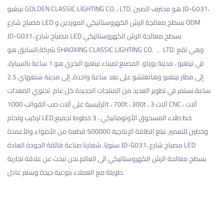
نينغبو GOLDEN CLASSIC LIGHTING CO. ، LTD. هو محترف
الصين JD-G031،
ODM
و
مصباح شارع LED بسطح معالجة الرش الكهروستاتيكي الموردين
JD-G031، مصباح شارع LED بسطح معالجة الرش الكهروستاتيكي
شركة
,السابق هو SHAOXING CLASSIC LIGHTING CO. ， LTD. وهي تقع
في نينغبو ، مدينة يوياو. المصنع لميناء نينغبو البحري هو 1 ساعة بالسيارة,
إلى مطار نينغبو وهانغتشو على بعد ساعة واحدة, إلى مدينة شنغهاي 2.5
ساعة.نستمر في تطوير العديد من المنتجات الجديدة كل عام. تحتوي المعدات
الرئيسية على آلات صب القوالب 1000t ، 700t ، 300t ، 3 آلات CNC ، آلات
تركيب ولحام LED,خط طلاء المسحوق الأوتوماتيكي ، 3 خطوط تجميع
وخطين للتعمير. تبلغ الطاقة الإنتاجية 500000 قطعة من الأضواء والأعمدة
سنويًا. شعارنا صناعة فائقة الجودة
العادة JD-G031، مصباح شارع LED
بسطح معالجة الرش الكهروستاتيكي
الى العالم.نحن نبحث عن علاقة تجارية
طويلة مع العملاء بنوعية جيدة وسعر عادل.