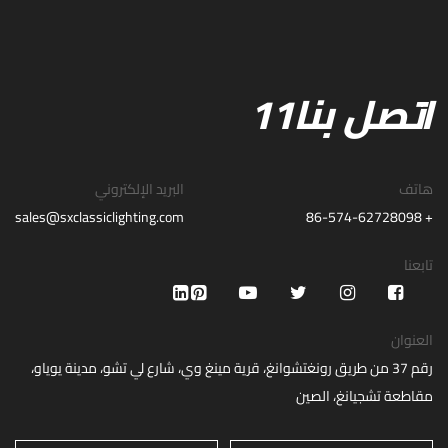
اتصل بنا11
هاتف
البريد الإلكتروني
sales@sxclassiclighting.com
+ 86-574-62728098
تابعنا
العنوان
رقم 37 من طريق رونغتشوانغ، قرية مينغ وي، شارع لي تشو، مدينة يوياو،
مقاطعة تشجيانغ، الصين