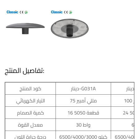
تفاصيل المنتج:
G03
دينار-G031A
كود المنتج
بير
75 مللي أمبير
التيار الكهربائي
16 قطعة 5050
كمية الصمام
30 واط
معدل القوة
6500/4000/3000 كيلو
درجة حرارة اللون